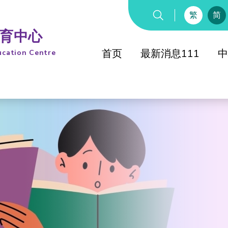
繁
简
教育中心
首页
最新消息111
中
ucation Centre
综合教
童军
童军知友
综合教