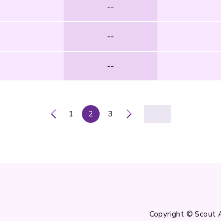
--
--
--
1
2
3
k
Copyright © Scout 