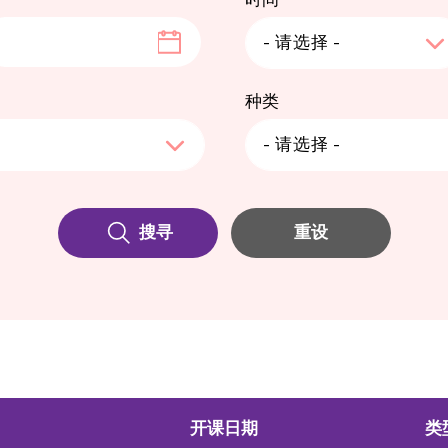
- 请选择 -
种类
2026
8月
2026
- 请选择 -
四
五
一
六
二
日
三
四
五
六
搜寻
重设
0
31
27
28
1
29
2
30
31
1
6
7
3
8
4
9
5
6
7
8
3
14
10
15
11
16
12
13
14
15
0
21
17
22
18
23
19
20
21
22
开课日期
类
7
28
24
29
25
30
26
27
28
29