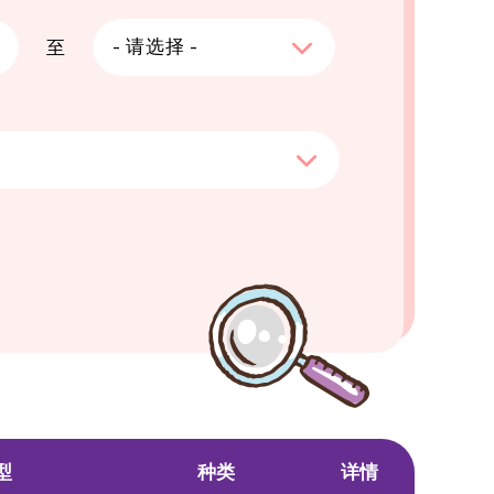
- 请选择 -
至
日
2
9
16
23
型
种类
详情
30