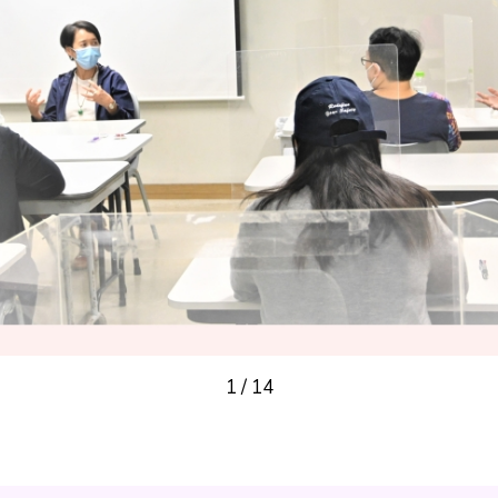
1
/
14