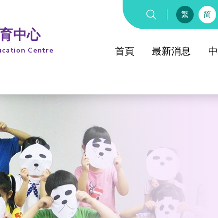
繁
简
教育中心
首頁
最新消息
中
ucation Centre
綜合教
童軍
童軍知友
綜合教