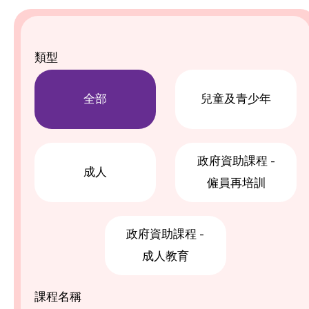
類型
全部
兒童及青少年
政府資助課程 -
成人
僱員再培訓
政府資助課程 -
成人教育
課程名稱