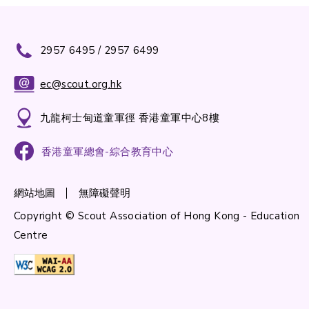
2957 6495 / 2957 6499
ec@scout.org.hk
九龍柯士甸道童軍徑 香港童軍中心8樓
香港童軍總會-綜合教育中心
網站地圖
無障礙聲明
Copyright © Scout Association of Hong Kong - Education
Centre