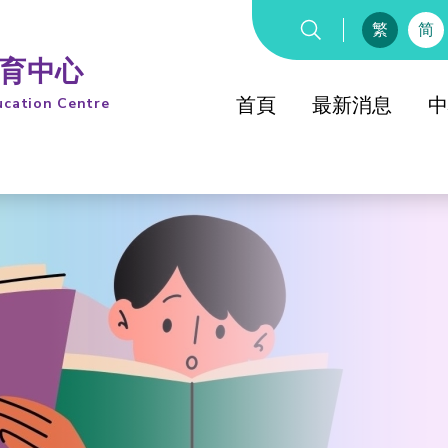
繁
简
教育中心
首頁
最新消息
中
ucation Centre
綜合教
童軍
童軍知友
綜合教