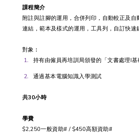
課程簡介
附註與註腳的運用，合併列印，自動較正及自
連結，範本及樣式的運用，工具列，自訂快速
對象︰
持有由僱員再培訓局頒發的「文書處理I
通過基本電腦知識入學測試
共
30
小時
學費
$2,250一般資助# / $450高額資助#