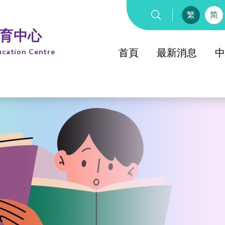
繁
简
教育中心
首頁
最新消息
中
ucation Centre
綜合教
童軍
童軍知友
綜合教