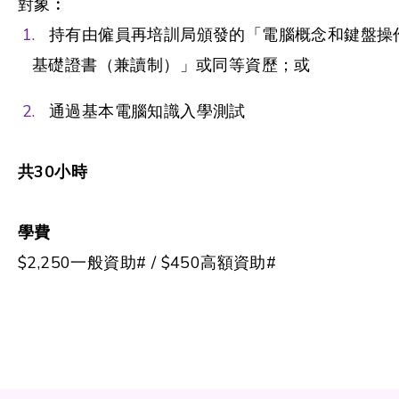
對象︰
持有由僱員再培訓局頒發的「電腦概念和鍵盤操
基礎證書（兼讀制）」或同等資歷；或
通過基本電腦知識入學測試
共
30
小時
學費
$2,250一般資助# / $450高額資助#