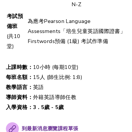
N-Z
考試預
為應考Pearson Language
備班
Assessments「培生兒童英語國際證書」
(共10
Firstwords預備 (1級) 考試作準備
堂)
上課時數：
10小時
(每期10堂)
每班名額：
15人 (師生比例: 1:8)
教學語言：
英語
導師資料：
外籍英語導師任教
入學資格：3 . 5歲
-
5
歲
到最新消息瀏覽課程單張