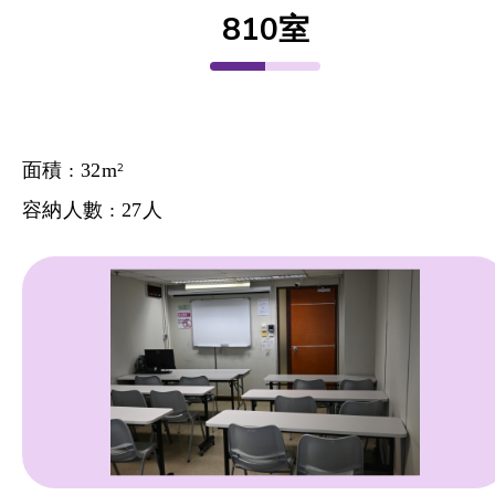
810室
面積 : 32m
2
容納人數 : 27人