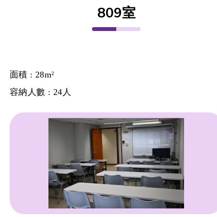
809室
面積 : 28m
2
容納人數 : 24人