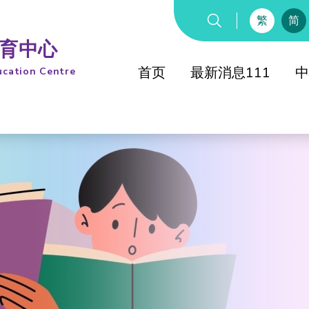
繁
简
教育中心
首页
最新消息111
中
ucation Centre
综合教
童军
童军知友
综合教