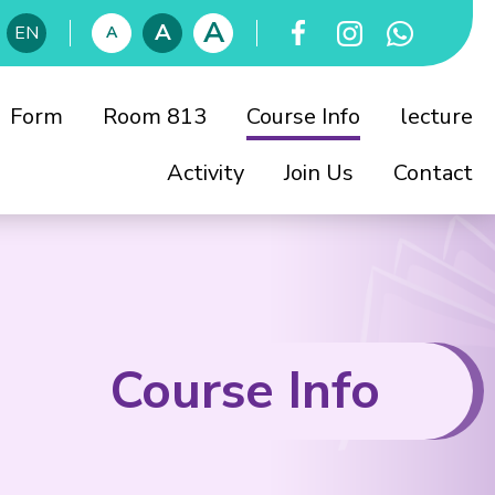
A
A
EN
A
Form
Room 813
Course Info
lecture
Activity
Join Us
Contact
員會
董會
Course Info